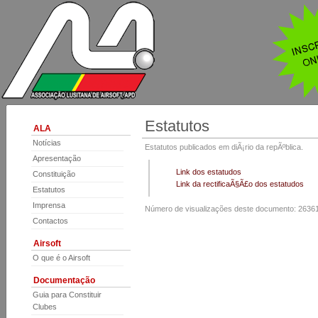
Estatutos
ALA
Notícias
Estatutos publicados em diÃ¡rio da repÃºblica.
Apresentação
Link dos estatudos
Constituição
Link da rectificaÃ§Ã£o dos estatudos
Estatutos
Imprensa
Número de visualizações deste documento: 2636
Contactos
Airsoft
O que é o Airsoft
Documentação
Guia para Constituir
Clubes