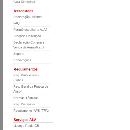
Guia Disciplinar
Associados
Declaração Parental
FAQ
Porquê escolher a ALA?
Preçário / Inscrição
Declaração Compra e
Venda de Arma Airsoft
Seguro
Renovações
Regulamentos
Reg. Praticantes e
Clubes
Reg. Geral da Prática de
Airsoft
Normas Técnicas
Reg. Disciplinar
Regulamento IAPS (TPA)
Serviços ALA
Licença Radio-CB